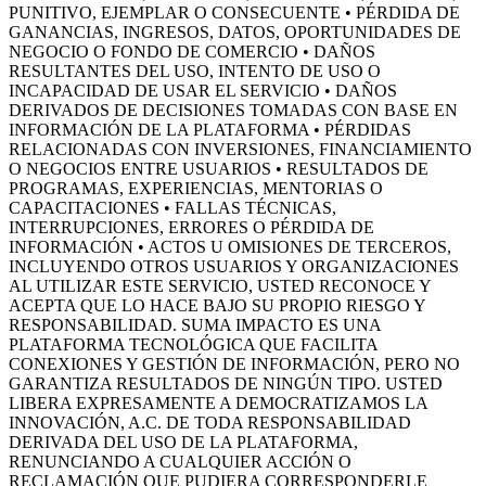
PUNITIVO, EJEMPLAR O CONSECUENTE • PÉRDIDA DE
GANANCIAS, INGRESOS, DATOS, OPORTUNIDADES DE
NEGOCIO O FONDO DE COMERCIO • DAÑOS
RESULTANTES DEL USO, INTENTO DE USO O
INCAPACIDAD DE USAR EL SERVICIO • DAÑOS
DERIVADOS DE DECISIONES TOMADAS CON BASE EN
INFORMACIÓN DE LA PLATAFORMA • PÉRDIDAS
RELACIONADAS CON INVERSIONES, FINANCIAMIENTO
O NEGOCIOS ENTRE USUARIOS • RESULTADOS DE
PROGRAMAS, EXPERIENCIAS, MENTORIAS O
CAPACITACIONES • FALLAS TÉCNICAS,
INTERRUPCIONES, ERRORES O PÉRDIDA DE
INFORMACIÓN • ACTOS U OMISIONES DE TERCEROS,
INCLUYENDO OTROS USUARIOS Y ORGANIZACIONES
AL UTILIZAR ESTE SERVICIO, USTED RECONOCE Y
ACEPTA QUE LO HACE BAJO SU PROPIO RIESGO Y
RESPONSABILIDAD. SUMA IMPACTO ES UNA
PLATAFORMA TECNOLÓGICA QUE FACILITA
CONEXIONES Y GESTIÓN DE INFORMACIÓN, PERO NO
GARANTIZA RESULTADOS DE NINGÚN TIPO. USTED
LIBERA EXPRESAMENTE A DEMOCRATIZAMOS LA
INNOVACIÓN, A.C. DE TODA RESPONSABILIDAD
DERIVADA DEL USO DE LA PLATAFORMA,
RENUNCIANDO A CUALQUIER ACCIÓN O
RECLAMACIÓN QUE PUDIERA CORRESPONDERLE